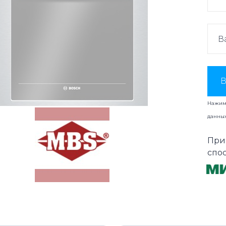
В
Нажима
данны
При
спо