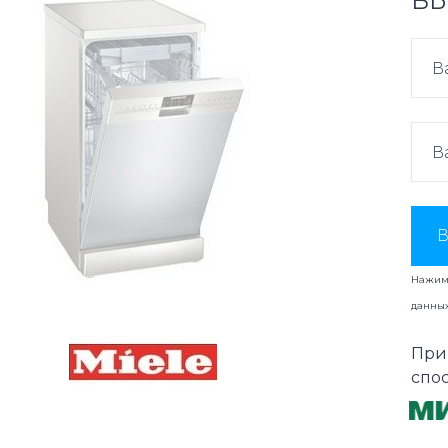
ВЫ
В
Нажима
данны
При
спо