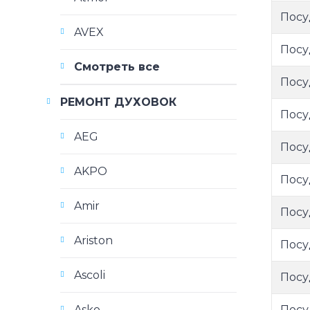
Посу
AVEX
Посу
Смотреть все
Посу
РЕМОНТ ДУХОВОК
Посу
AEG
Посу
AKPO
Посу
Amir
Посу
Ariston
Посу
Ascoli
Посу
Посу
Asko