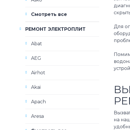
диагно
скрыт
Смотреть все
Для о
РЕМОНТ ЭЛЕКТРОПЛИТ
обору
пробл
Abat
Помим
AEG
водон
устрой
Airhot
ВЫ
Akai
РЕ
Apach
Вызват
Aresa
на на
удобны