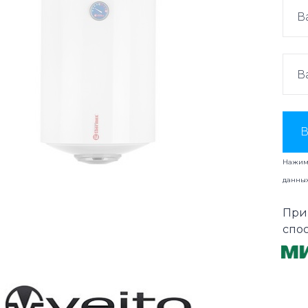
В
Нажима
данны
При
спо