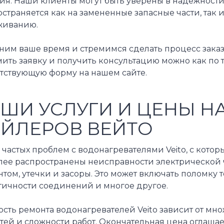
ия. Наши клиенты могут быть уверены в надежности
страняется как на замененные запасные части, так и
живанию.
ним ваше время и стремимся сделать процесс заказ
ть заявку и получить консультацию можно как по т
етствующую форму на нашем сайте.
ШИ УСЛУГИ И ЦЕНЫ Н
ЙЛЕРОВ ВЕЙТО
частых проблем с водонагревателями Veito, с кото
лее распространены неисправности электрической 
том, утечки и засоры. Это может включать поломку 
тичности соединений и многое другое.
сть ремонта водонагревателей Veito зависит от мно
стей и сложности работ. Окончательная цена оглаш