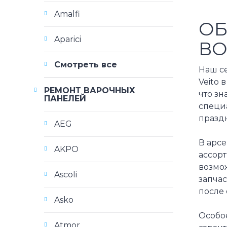
Amalfi
ОБ
Aparici
ВО
Смотреть все
Наш с
Veito 
РЕМОНТ ВАРОЧНЫХ
что з
ПАНЕЛЕЙ
специа
празд
AEG
В арс
AKPO
ассорт
возмо
Ascoli
запча
после 
Asko
Особое
Atmor