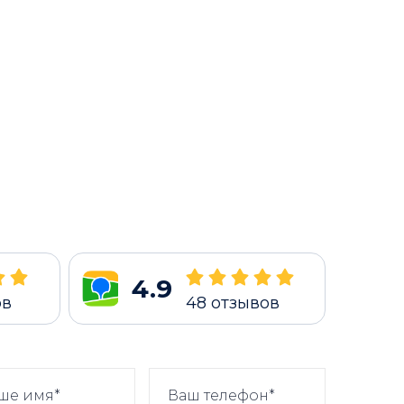
4.9
ов
48
отзывов