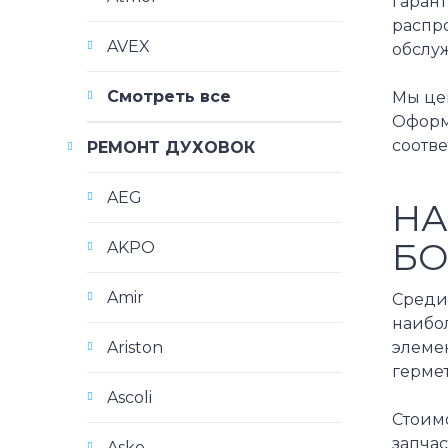
гарант
распро
AVEX
обслу
Смотреть все
Мы це
Оформи
соотв
РЕМОНТ ДУХОВОК
AEG
НА
БО
AKPO
Amir
Среди 
наибо
элемен
Ariston
герме
Ascoli
Стоимо
запча
Asko