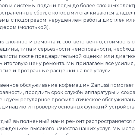
ров и системы подачи воды до более сложных элек
остраненные сбои, с которыми сталкиваются владел
емы с подогревом, нарушением работы дисплея или 
дером (молотькой).
ь сложности ремонта и, соответственно, стоимость р
ашины, типа и серьезности неисправности, необход
алисты после предварительной оценки или диагно
ть итоговую цену ремонта. Мы прилагаем все усили
гие и прозрачные расценки на все услуги.
твенное обслуживание кофемашин Zanussi помогает
равности, продлить срок службы аппаратуры и сохр
ендуем регулярное профилактическое обслуживание,
ьцинацию и проверку основных функций устройств
ждый выполненный нами ремонт распространяется г
ерждением высокого качества наших услуг. Мы испо