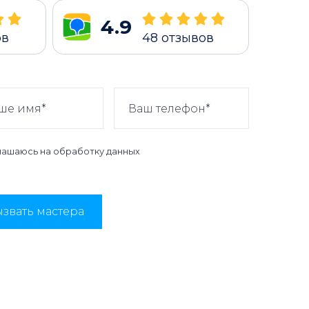
4.9
ов
48
отзывов
лашаюсь на
обработку данных
звать мастера