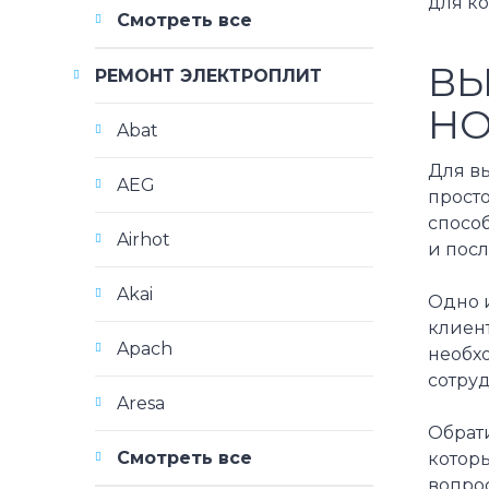
для ко
Смотреть все
ВЫ
РЕМОНТ ЭЛЕКТРОПЛИТ
НО
Abat
Для вы
AEG
прост
спосо
Airhot
и пос
Akai
Одно 
клиен
Apach
необх
сотру
Aresa
Обрат
Смотреть все
котор
вопро