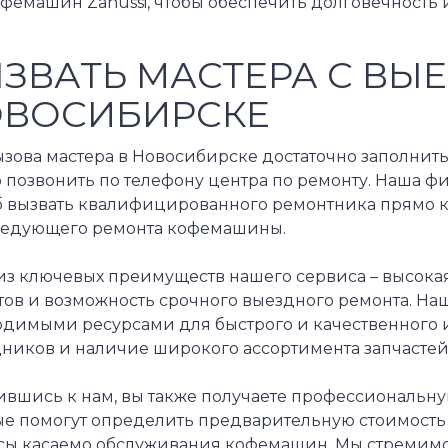
фемашин Zanussi, чтобы обеспечить долговечность 
ЗВАТЬ МАСТЕРА С ВЫ
ВОСИБИРСКЕ
зова мастера в Новосибирске достаточно заполнить
о позвонить по телефону центра по ремонту. Наша 
б вызвать квалифицированного ремонтника прямо к
ледующего ремонта кофемашины.
из ключевых преимуществ нашего сервиса – высокая
тов и возможность срочного выездного ремонта. На
одимыми ресурсами для быстрого и качественного и
дников и наличие широкого ассортимента запчастей
ившись к нам, вы также получаете профессиональну
ые помогут определить предварительную стоимость 
сы касаемо обслуживания кофемашин. Мы стремимся 