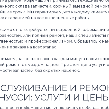
и на ремонт кофемашин принимаются ежедневно, бе
венного склада запчастей, срочный выездной ремон
йшие сроки. Мы гарантируем, что каждому клиенту 
а с гарантией на все выполненные работы.
симо от того, требуется ли встроенной кофемашине
равностей, или полный ремонт, наши специалисты 
ственностью и профессионализмом. Обращаясь к нам
ение заказа на всех этапах.
нимаем, насколько важна каждая минута наших клие
й ремонт с выездом на дом. При этом цена услуги 
мости запчастей, без скрытых наценок.
СЛУЖИВАНИЕ И РЕМ
НУССИ: УСЛУГИ И ЦЕН
равности кофемашин могут включать в себя разнооб