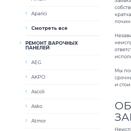
Заявк
собст
Aparici
кратча
починк
Смотреть все
Незави
неисп
РЕМОНТ ВАРОЧНЫХ
ПАНЕЛЕЙ
ответ
исполн
AEG
Мы по
AKPO
срочны
и стои
Ascoli
ОБ
Asko
ЗА
Atmor
Неисп