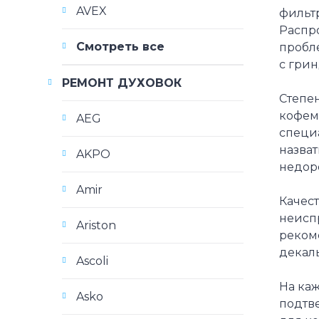
AVEX
фильт
Распр
Смотреть все
пробл
с грин
РЕМОНТ ДУХОВОК
Степен
кофем
AEG
специ
назва
AKPO
недоро
Amir
Качес
неисп
Ariston
реком
декал
Ascoli
На ка
Asko
подтв