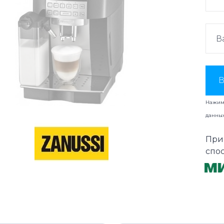
В
Нажима
данны
При
спо