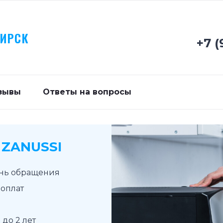
БИРСК
+7 (
зывы
Ответы на вопросы
ZANUSSI
ень обращения
доплат
до 2 лет