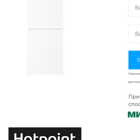
В
Нажима
данны
При
спо