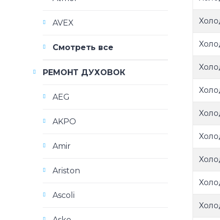
Холо
AVEX
Холо
Смотреть все
Холо
РЕМОНТ ДУХОВОК
Холо
AEG
Холо
AKPO
Холо
Amir
Холо
Ariston
Холо
Ascoli
Холо
Asko