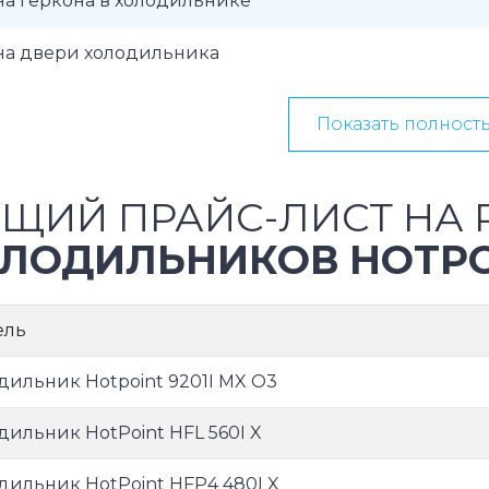
а геркона в холодильнике
на двери холодильника
Показать полност
ЩИЙ ПРАЙС-ЛИСТ НА 
ЛОДИЛЬНИКОВ HOTPO
ель
дильник Hotpoint 9201I MX O3
дильник HotPoint HFL 560I X
дильник HotPoint HFP4 480I X