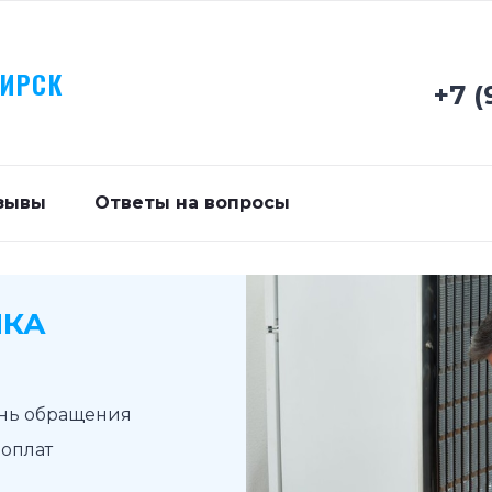
БИРСК
+7 (
зывы
Ответы на вопросы
ИКА
ень обращения
доплат