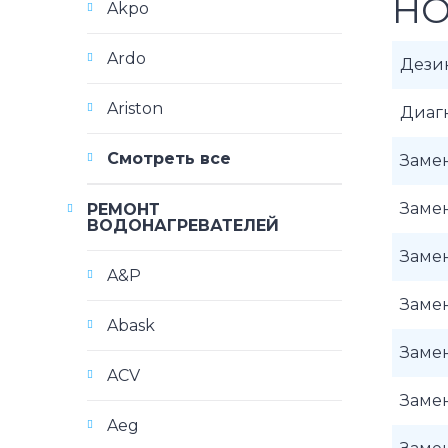
HO
Akpo
Ardo
Дези
Ariston
Диаг
Смотреть все
Замен
Замен
РЕМОНТ
ВОДОНАГРЕВАТЕЛЕЙ
Замен
A&P
Заме
Abask
Заме
ACV
Замен
Aeg