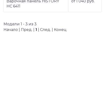
Варочная панель HiSTORY
от 1 040 руб.
HС 6411
Модели 1 - 3 из 3
Начало | Пред. |
1
| След. | Конец