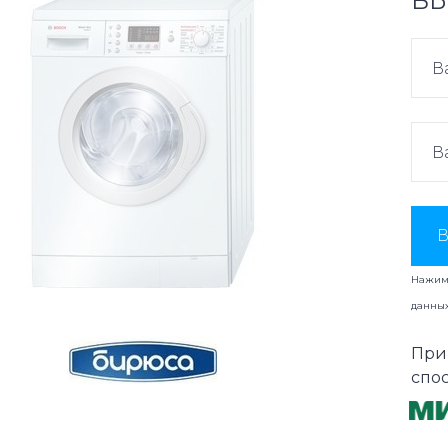
ВЫ
В
Нажима
данны
При
спо