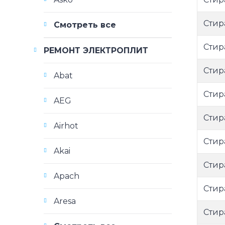
Стир
Смотреть все
Стир
РЕМОНТ ЭЛЕКТРОПЛИТ
Стир
Abat
Стир
AEG
Стир
Airhot
Стир
Akai
Стир
Apach
Стир
Aresa
Стир