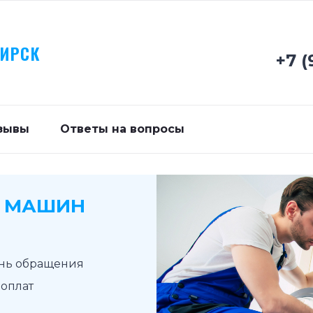
БИРСК
+7 (
зывы
Ответы на вопросы
Х МАШИН
ень обращения
доплат