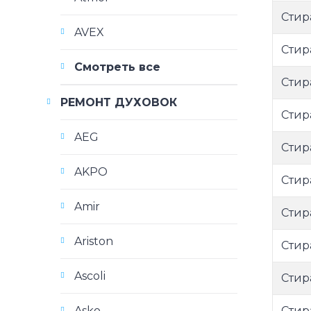
Стир
AVEX
Стир
Смотреть все
Стир
РЕМОНТ ДУХОВОК
Стир
AEG
Стир
AKPO
Стир
Amir
Стир
Ariston
Стир
Ascoli
Стир
Стир
Asko