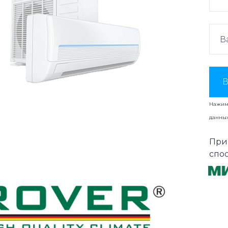
В
Нажима
данны
При
спо