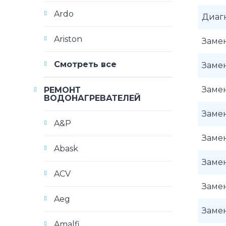
Ardo
Диаг
Ariston
Заме
Смотреть все
Заме
Заме
РЕМОНТ
ВОДОНАГРЕВАТЕЛЕЙ
Заме
A&P
Заме
Abask
Заме
ACV
Заме
Aeg
Заме
Amalfi