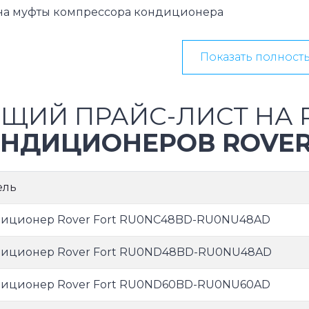
на муфты компрессора кондиционера
Показать полност
ЩИЙ ПРАЙС-ЛИСТ НА 
НДИЦИОНЕРОВ ROVE
ель
иционер Rover Fort RU0NC48BD-RU0NU48AD
иционер Rover Fort RU0ND48BD-RU0NU48AD
иционер Rover Fort RU0ND60BD-RU0NU60AD