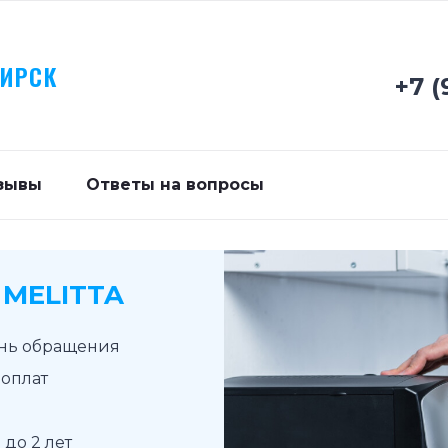
БИРСК
+7 (
зывы
Ответы на вопросы
MELITTA
ень обращения
доплат
до 2 лет