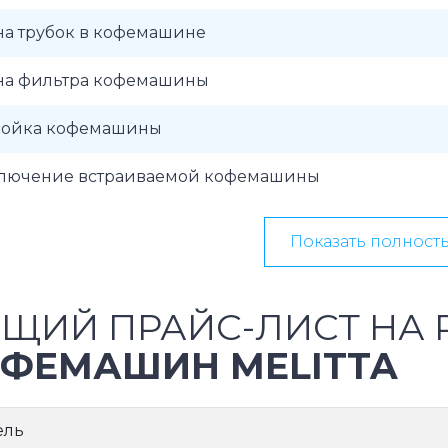
на трубок в кофемашине
на фильтра кофемашины
ройка кофемашины
лючение встраиваемой кофемашины
Показать полност
ЩИЙ ПРАЙС-ЛИСТ НА 
ФЕМАШИН MELITTA
ель