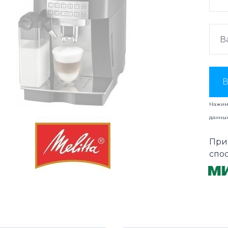
В
Нажима
данны
При
спо