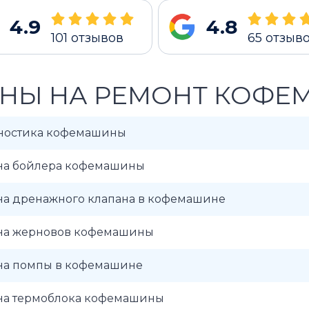
4.9
4.8
101
отзывов
65
отзыв
НЫ НА РЕМОНТ КОФЕМ
ностика кофемашины
на бойлера кофемашины
на дренажного клапана в кофемашине
на жерновов кофемашины
на помпы в кофемашине
на термоблока кофемашины