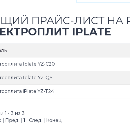
ЩИЙ ПРАЙС-ЛИСТ НА 
ЕКТРОПЛИТ IPLATE
ель
троплита Iplate YZ-C20
троплита Iplate YZ-QS
троплита iPlate YZ-T24
 1 - 3 из 3
 | Пред. |
1
| След. | Конец