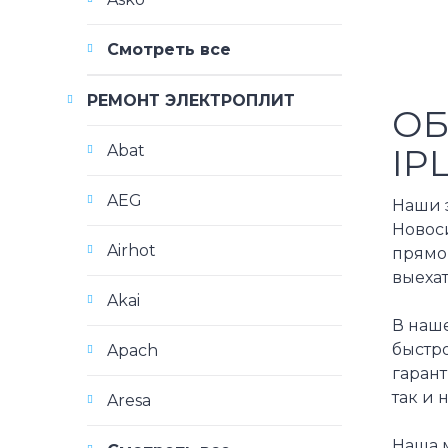
Смотреть все
РЕМОНТ ЭЛЕКТРОПЛИТ
ОБ
IP
Abat
AEG
Наши э
Новос
Airhot
прямо
выехат
Akai
В наш
быстр
Apach
гаран
так и 
Aresa
Наша 