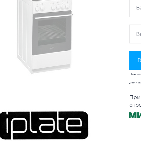
В
Нажима
данны
При
спо