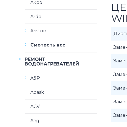
Akpo
ЦЕ
WI
Ardo
Ariston
Диаг
Смотреть все
Замен
РЕМОНТ
Заме
ВОДОНАГРЕВАТЕЛЕЙ
Замен
A&P
Замен
Abask
Замен
ACV
Замен
Aeg