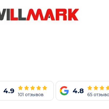
4.9
4.8
101
отзывов
65
отзыв