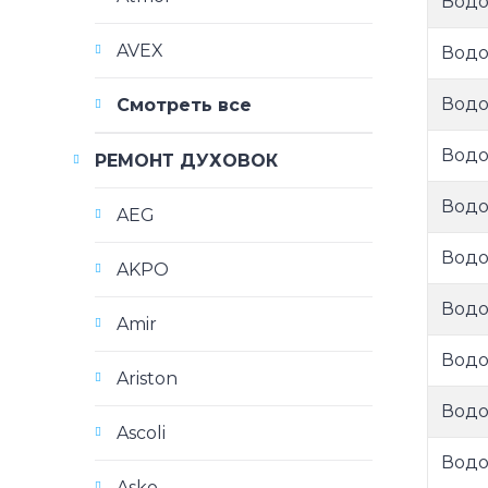
Водо
AVEX
Водо
Водо
Смотреть все
Водо
РЕМОНТ ДУХОВОК
Водо
AEG
Водо
AKPO
Водо
Amir
Водо
Ariston
Водо
Ascoli
Водо
Asko