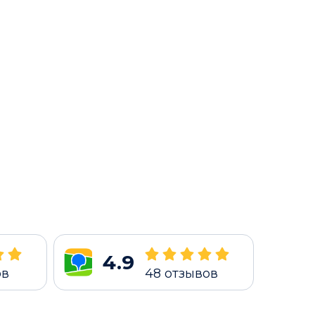
4.9
ов
48
отзывов