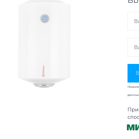
ВЫ
В
Нажима
данны
При
спо