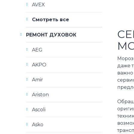
AVEX
Смотреть все
СЕ
РЕМОНТ ДУХОВОК
МО
AEG
Мороз
AKPO
даже т
важно 
Amir
серви
предл
Ariston
Обраща
ориги
Ascoli
техник
возмож
Asko
транс