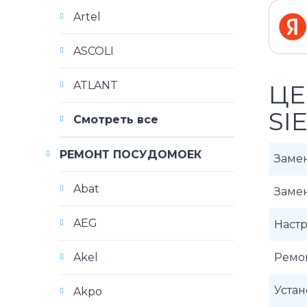
Artel
ASCOLI
ATLANT
ЦЕ
SI
Смотреть все
РЕМОНТ ПОСУДОМОЕК
Заме
Abat
Заме
AEG
Наст
Akel
Ремо
Уста
Akpo