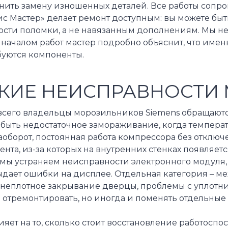
нить замену изношенных деталей. Все работы сопр
с Мастер» делает ремонт доступным: вы можете быть
ости поломки, а не навязанным дополнениям. Мы не
началом работ мастер подробно объяснит, что имен
буются компоненты.
КИЕ НЕИСПРАВНОСТИ 
всего владельцы морозильников Siemens обращаютс
быть недостаточное замораживание, когда температ
аоборот, постоянная работа компрессора без отключ
ента, из-за которых на внутренних стенках появляет
 мы устраняем неисправности электронного модуля,
ыдает ошибки на дисплее. Отдельная категория – м
 неплотное закрывание дверцы, проблемы с уплотнит
 отремонтировать, но иногда и поменять отдельные
ияет на то, сколько стоит восстановление работосп