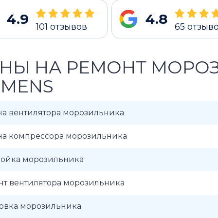
4.9
4.8
101
отзывов
65
отзыв
НЫ НА РЕМОНТ МОРО
EMENS
на вентилятора морозильника
на компрессора морозильника
ройка морозильника
нт вентилятора морозильника
новка морозильника