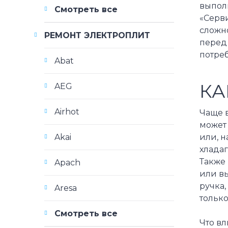
выпол
Смотреть все
«Серви
сложн
РЕМОНТ ЭЛЕКТРОПЛИТ
перед 
потре
Abat
КА
AEG
Airhot
Чаще 
может 
Akai
или, н
хладаг
Также
Apach
или в
ручка,
Aresa
только
Смотреть все
Что вл