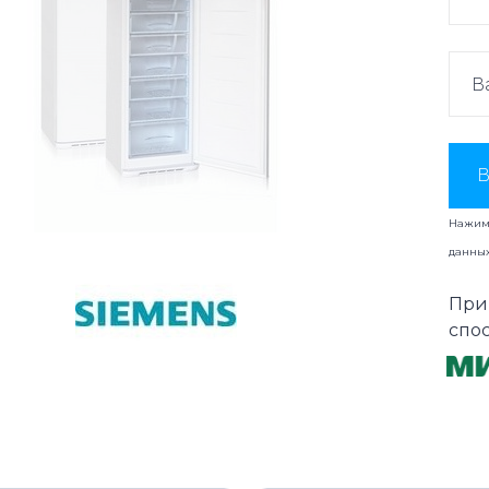
В
Нажима
данны
При
спо