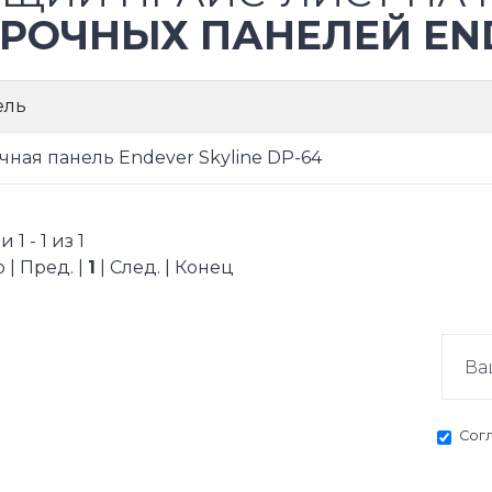
РОЧНЫХ ПАНЕЛЕЙ EN
ель
чная панель Endever Skyline DP-64
1 - 1 из 1
 | Пред. |
1
| След. | Конец
Сог