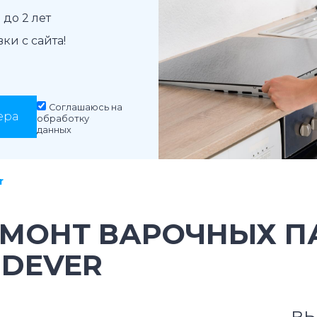
до 2 лет
и с сайта!
Соглашаюсь на
ера
обработку
данных
r
ЕМОНТ ВАРОЧНЫХ П
NDEVER