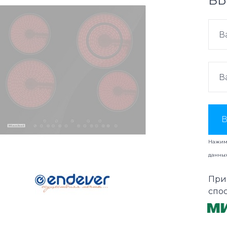
ВЫ
В
Нажима
данны
При
спо