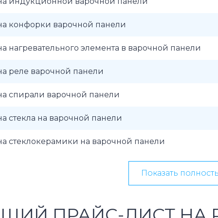
на индукционной варочной панели
на конфорки варочной панели
а нагревательного элемента в варочной панели
на реле варочной панели
на спирали варочной панели
а стекла на варочной панели
на стеклокерамики на варочной панели
Показать полност
ЩИЙ ПРАЙС-ЛИСТ НА 