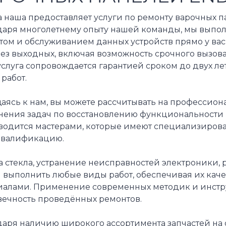
 наша предоставляет услуги по ремонту варочных п
даря многолетнему опыту нашей команды, мы выпол
том и обслуживанием данных устройств прямо у ва
ез выходных, включая возможность срочного вызова
слуга сопровождается гарантией сроком до двух лет
работ.
аясь к нам, вы можете рассчитывать на профессио
нения задач по восстановлению функциональности 
водится мастерами, которые имеют специализиров
квалификацию.
а стекла, устранение неисправностей электроники,
ы выполнить любые виды работ, обеспечивая их кач
иалами. Применение современных методик и инстру
вечность проведённых ремонтов.
даря наличию широкого ассортимента запчастей на 